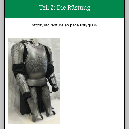
Teil 2: Die Rüstung
https://adventurelab.page.link/gBDN