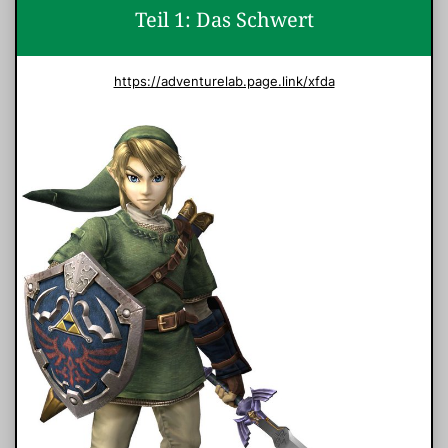
die Technik und das Internet unterwegs nutzen.
Teil 1: Das Schwert
Ich hoffe, dies ist mir gelungen.
Aber bei
dieser Reihe steht der
Spaß
und die
Freude an
https://adventurelab.page.link/xfda
erster Stelle
!!!