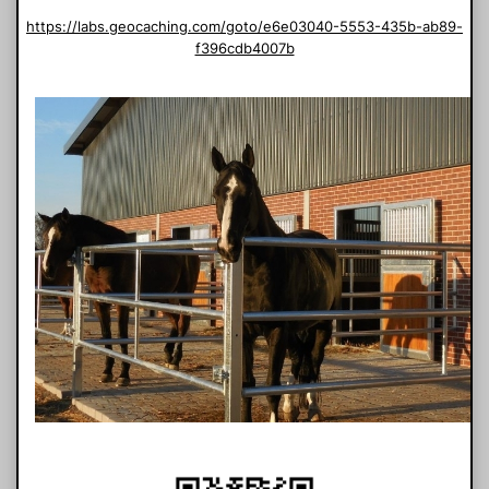
https://labs.geocaching.com/goto/e6e03040-5553-435b-ab89-
f396cdb4007b