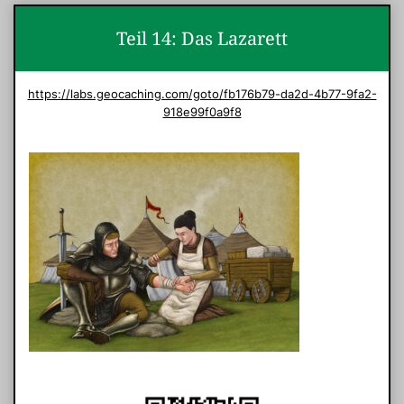
Teil 14: Das Lazarett
https://labs.geocaching.com/goto/fb176b79-da2d-4b77-9fa2-
918e99f0a9f8