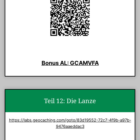
Bonus AL: GCAMVFA
Teil 12: Die Lanze
https://labs.geocaching.com/goto/83d19552-72c7-4f9b-a97b-
9476aaeddac3