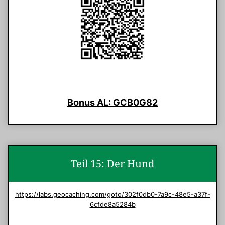
Bonus AL: GCB0G82
Teil 15: Der Hund
https://labs.geocaching.com/goto/302f0db0-7a9c-48e5-a37f-
6cfde8a5284b