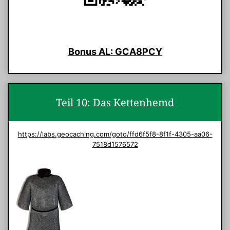
Bonus AL: GCA8PCY
Teil 10: Das Kettenhemd
https://labs.geocaching.com/goto/ffd6f5f8-8f1f-4305-aa06-
7518d1576572